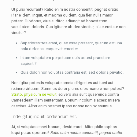
Ut pulsi recurrant? Ratio enim nostra consentit, pugnat oratio.
Plane idem, inquit, et maxima quidem, qua fieri nulla maior
potest. Diodorus, eius auditor, adiungit ad honestatem
vacuitatem doloris. Qua igitur re ab deo vincitur, si aeternitate non
vincitur?
Superiores tres erant, quae esse possent, quarum est una
sola defensa, eaque vehementer.
Istam voluptatem perpetuam quis potest praestare
sapienti?
Quia dolori non voluptas contraria est, sed doloris privatio.
Non igitur potestis voluptate omnia dirigentes aut tueri aut
retinere virtutem. Summus dolor plures dies manere non potest?
Strato, physicum se voluit
, ec vero alia sunt quaerenda contra
Carneadeam illam sententiam. Bonum incolumis acies: misera
caecitas. Aliter enim nosmet ipsos nosse non possumus.
Inde igitur, inquit, ordiendum est.
At, si voluptas esset bonum, desideraret. Aliter philosophos
loqui putas oportere?
Ratio enim nostra consentit, pugnat oratio.