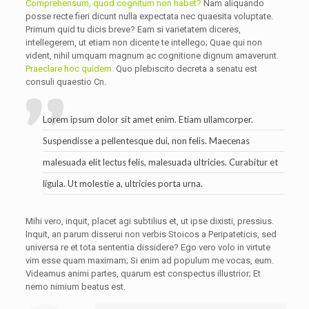
Comprehensum, quod cognitum non habet?
Nam aliquando
posse recte fieri dicunt nulla expectata nec quaesita voluptate.
Primum quid tu dicis breve? Eam si varietatem diceres,
intellegerem, ut etiam non dicente te intellego; Quae qui non
vident, nihil umquam magnum ac cognitione dignum amaverunt.
Praeclare hoc quidem.
Quo plebiscito decreta a senatu est
consuli quaestio Cn.
Lorem ipsum dolor sit amet enim. Etiam ullamcorper.
Suspendisse a pellentesque dui, non felis. Maecenas
malesuada elit lectus felis, malesuada ultricies. Curabitur et
ligula. Ut molestie a, ultricies porta urna.
Mihi vero, inquit, placet agi subtilius et, ut ipse dixisti, pressius.
Inquit, an parum disserui non verbis Stoicos a Peripateticis, sed
universa re et tota sententia dissidere? Ego vero volo in virtute
vim esse quam maximam; Si enim ad populum me vocas, eum.
Videamus animi partes, quarum est conspectus illustrior; Et
nemo nimium beatus est.