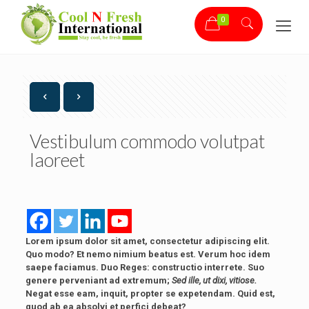
0
Vestibulum commodo volutpat
laoreet
Lorem ipsum dolor sit amet, consectetur adipiscing elit.
Quo modo? Et nemo nimium beatus est.
Verum hoc idem
saepe faciamus.
Duo Reges: constructio interrete.
Suo
genere perveniant ad extremum;
Sed ille, ut dixi, vitiose.
Negat esse eam, inquit, propter se expetendam. Quid est,
quod ab ea absolvi et perfici debeat?